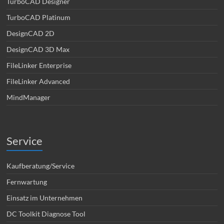
TurboCAD Designer
TurboCAD Platinum
DesignCAD 2D
DesignCAD 3D Max
FileLinker Enterprise
FileLinker Advanced
MindManager
Service
Kaufberatung/Service
Fernwartung
Einsatz im Unternehmen
DC Toolkit Diagnose Tool