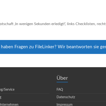
 haben Fragen zu FileLinker? Wir beantworten sie ge
Über
ng/Service
FAQ
g
Datenschutz
 Unternehmen
Impressum