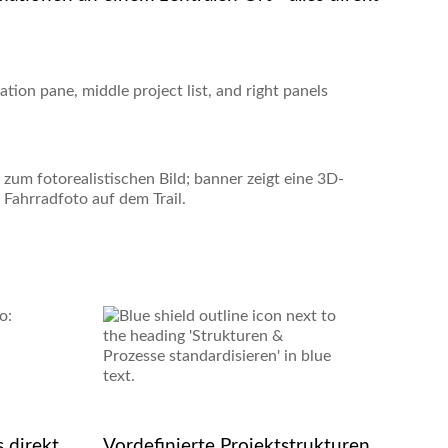
 direkt
Vordefinierte Projektstrukturen