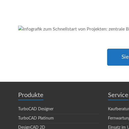
Sie
Produkte
Service
TurboCAD Designer
Kaufberatu
TurboCAD Platinum
Fernwartun
DesignCAD 2D
Einsatz im