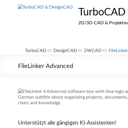
Zum
Inhalt
TurboCAD
springen
2D/3D-CAD & Projektmana
TurboCAD
DesignCAD
ZWCAD
FileLinker
FileLinker Advanced
Unterstützt alle gängigen KI-Assistenten!