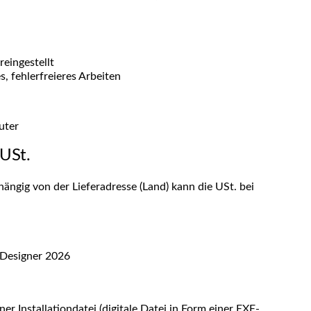
eingestellt
 fehlerfreieres Arbeiten
uter
 USt.
hängig von der Lieferadresse (Land) kann die USt. bei
Designer 2026
er Installationdatei (digitale Datei in Form einer EXE-