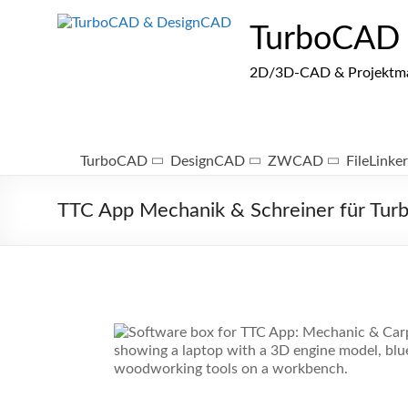
Zum
Inhalt
TurboCAD
springen
2D/3D-CAD & Projektmana
TurboCAD
DesignCAD
ZWCAD
FileLinker
TTC App Mechanik & Schreiner für Tu