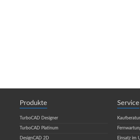
Produkte
Service
TurboCAD Designer
Kaufberatu
TurboCAD Platinum
Fernwartun
DesignCAD 2D
Einsatz im