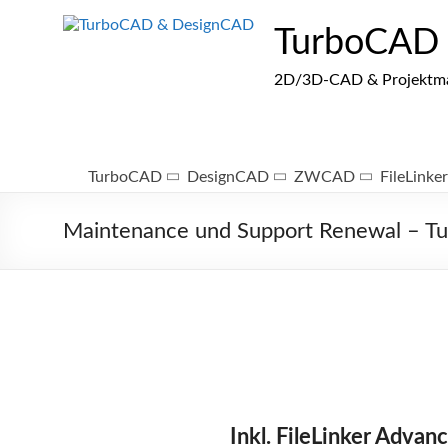
Zum
Inhalt
TurboCAD
springen
2D/3D-CAD & Projektmana
TurboCAD
DesignCAD
ZWCAD
FileLinker
Maintenance und Support Renewal – T
Inkl. FileLinker Advan