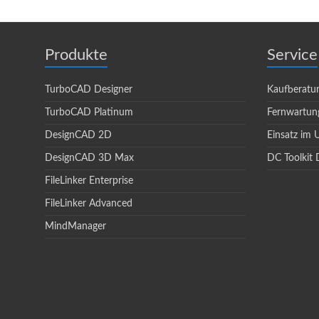
Produkte
Service
TurboCAD Designer
Kaufberatu
TurboCAD Platinum
Fernwartun
DesignCAD 2D
Einsatz im
DesignCAD 3D Max
DC Toolkit 
FileLinker Enterprise
FileLinker Advanced
MindManager