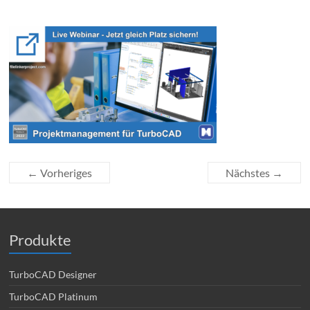
← Vorheriges
Nächstes →
Produkte
TurboCAD Designer
TurboCAD Platinum