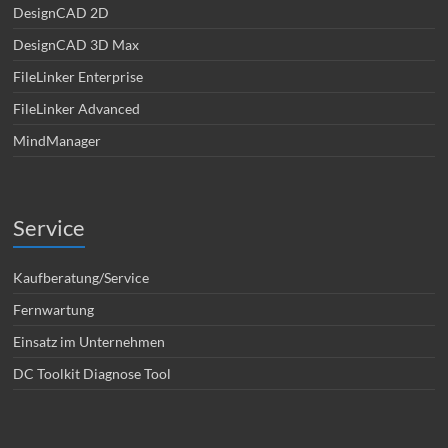
DesignCAD 2D
DesignCAD 3D Max
FileLinker Enterprise
FileLinker Advanced
MindManager
Service
Kaufberatung/Service
Fernwartung
Einsatz im Unternehmen
DC Toolkit Diagnose Tool