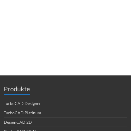
Produkte
TurboCAD Designer
TurboCAD Platinum
DesignCAD 2D