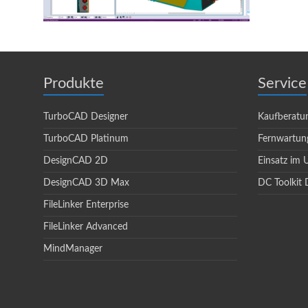
Produkte
Service
TurboCAD Designer
Kaufberatu
TurboCAD Platinum
Fernwartun
DesignCAD 2D
Einsatz im
DesignCAD 3D Max
DC Toolkit 
FileLinker Enterprise
FileLinker Advanced
MindManager