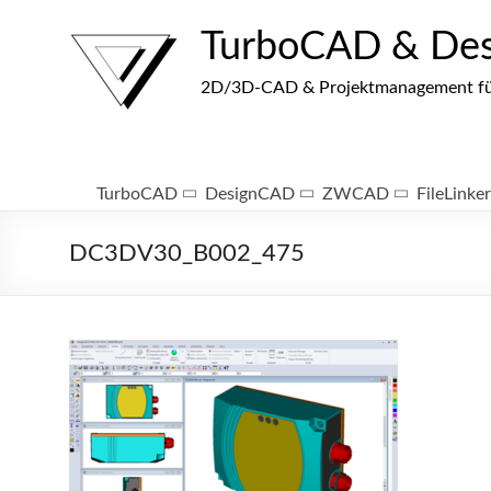
Zum
Inhalt
TurboCAD & De
springen
2D/3D-CAD & Projektmanagement für I
TurboCAD
DesignCAD
ZWCAD
FileLinker
DC3DV30_B002_475