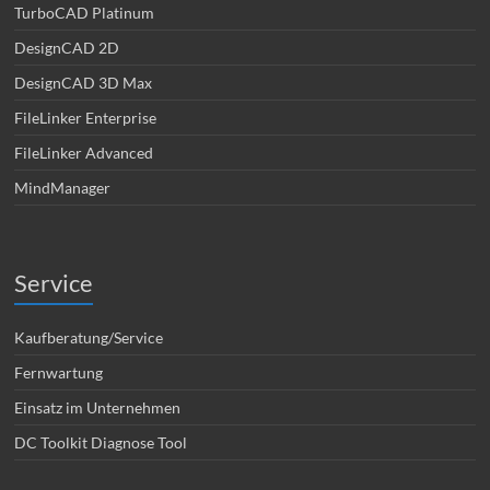
TurboCAD Platinum
DesignCAD 2D
DesignCAD 3D Max
FileLinker Enterprise
FileLinker Advanced
MindManager
Service
Kaufberatung/Service
Fernwartung
Einsatz im Unternehmen
DC Toolkit Diagnose Tool