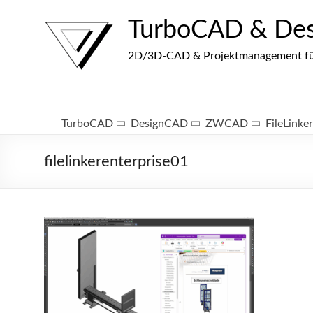
Zum
Inhalt
TurboCAD & De
springen
2D/3D-CAD & Projektmanagement für I
TurboCAD
DesignCAD
ZWCAD
FileLinker
filelinkerenterprise01