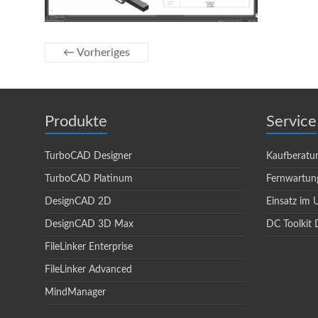
← Vorheriges
Produkte
Service
TurboCAD Designer
Kaufberatu
TurboCAD Platinum
Fernwartun
DesignCAD 2D
Einsatz im
DesignCAD 3D Max
DC Toolkit 
FileLinker Enterprise
FileLinker Advanced
MindManager