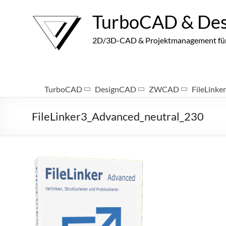
Zum
Inhalt
TurboCAD & De
springen
2D/3D-CAD & Projektmanagement für I
TurboCAD
DesignCAD
ZWCAD
FileLinker
FileLinker3_Advanced_neutral_230