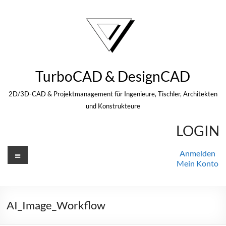
Zum
Inhalt
springen
TurboCAD & DesignCAD
2D/3D-CAD & Projektmanagement für Ingenieure, Tischler, Architekten
und Konstrukteure
LOGIN
Menü
Anmelden
Mein Konto
AI_Image_Workflow