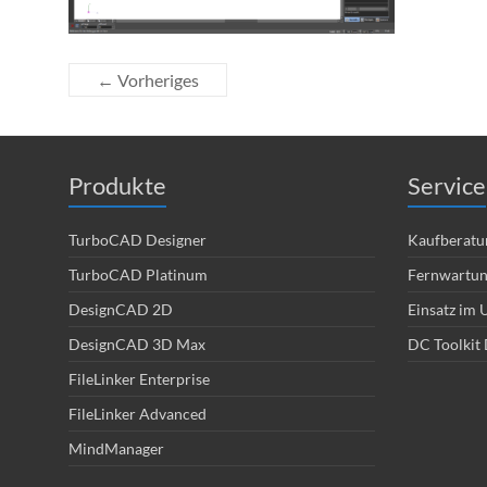
← Vorheriges
Produkte
Service
TurboCAD Designer
Kaufberatu
TurboCAD Platinum
Fernwartu
DesignCAD 2D
Einsatz im
DesignCAD 3D Max
DC Toolkit 
FileLinker Enterprise
FileLinker Advanced
MindManager