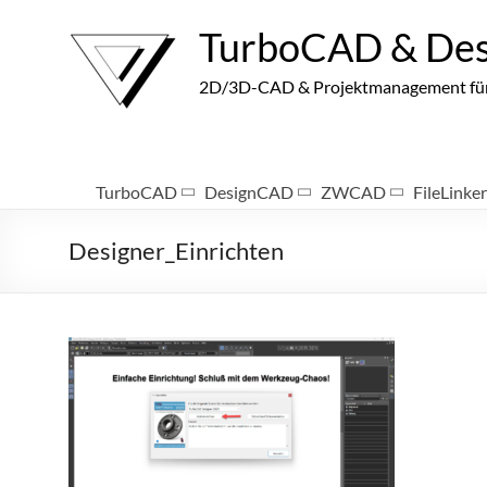
Zum
Inhalt
TurboCAD & De
springen
2D/3D-CAD & Projektmanagement für I
TurboCAD
DesignCAD
ZWCAD
FileLinker
Designer_Einrichten