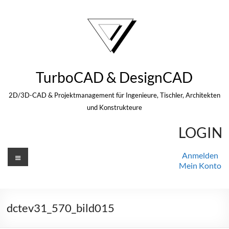
Zum
Inhalt
springen
TurboCAD & DesignCAD
2D/3D-CAD & Projektmanagement für Ingenieure, Tischler, Architekten
und Konstrukteure
LOGIN
Menü
Anmelden
Mein Konto
dctev31_570_bild015