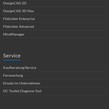
DesignCAD 2D
DesignCAD 3D Max
FileLinker Enterprise
FileLinker Advanced
MindManager
Service
Kaufberatung/Service
Fernwartung
Einsatz im Unternehmen
DC Toolkit Diagnose Tool