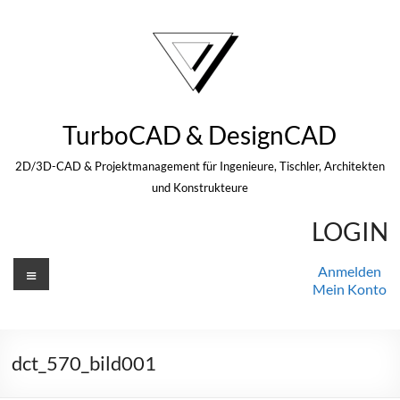
Zum
Inhalt
springen
TurboCAD & DesignCAD
2D/3D-CAD & Projektmanagement für Ingenieure, Tischler, Architekten
und Konstrukteure
LOGIN
Menü
Anmelden
Mein Konto
dct_570_bild001