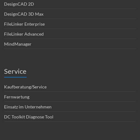
DesignCAD 2D
DesignCAD 3D Max
FileLinker Enterprise
FileLinker Advanced
MindManager
Service
Kaufberatung/Service
Fernwartung
Einsatz im Unternehmen
DC Toolkit Diagnose Tool