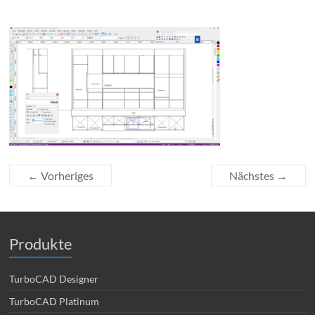
← Vorheriges
Nächstes →
Produkte
TurboCAD Designer
TurboCAD Platinum