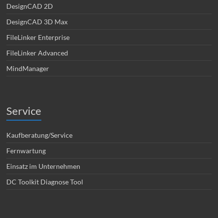
DesignCAD 2D
DesignCAD 3D Max
FileLinker Enterprise
FileLinker Advanced
MindManager
Service
Kaufberatung/Service
Fernwartung
Einsatz im Unternehmen
DC Toolkit Diagnose Tool