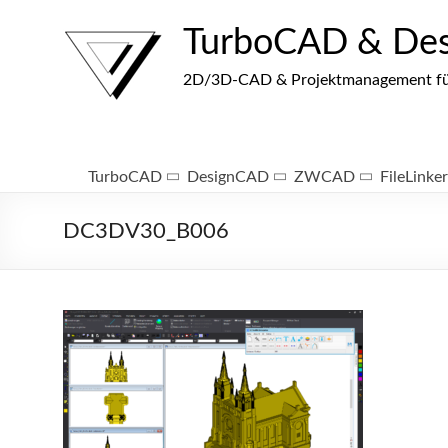
Zum
Inhalt
TurboCAD & De
springen
2D/3D-CAD & Projektmanagement für I
TurboCAD
DesignCAD
ZWCAD
FileLinker
DC3DV30_B006