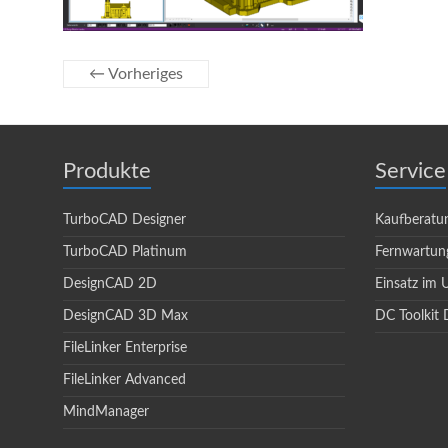
← Vorheriges
Produkte
Service
TurboCAD Designer
Kaufberatu
TurboCAD Platinum
Fernwartun
DesignCAD 2D
Einsatz im
DesignCAD 3D Max
DC Toolkit 
FileLinker Enterprise
FileLinker Advanced
MindManager