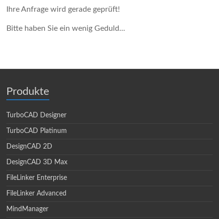
Ihre Anfrage wird gerade geprüft!
Bitte haben Sie ein wenig Geduld...
Produkte
TurboCAD Designer
TurboCAD Platinum
DesignCAD 2D
DesignCAD 3D Max
FileLinker Enterprise
FileLinker Advanced
MindManager