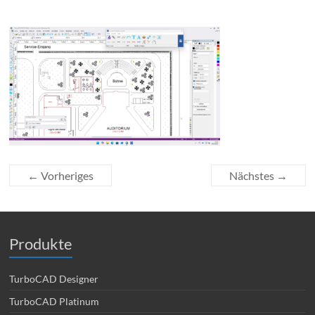
← Vorheriges
Nächstes →
Produkte
TurboCAD Designer
TurboCAD Platinum