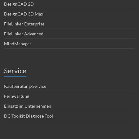
DesignCAD 2D
DesignCAD 3D Max
FileLinker Enterprise
FileLinker Advanced
MindManager
Service
Kaufberatung/Service
Fernwartung
Einsatz im Unternehmen
DC Toolkit Diagnose Tool