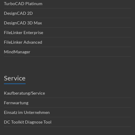
TurboCAD Platinum
DesignCAD 2D
DesignCAD 3D Max
FileLinker Enterprise
FileLinker Advanced
MindManager
Service
Kaufberatung/Service
Fernwartung
Einsatz im Unternehmen
DC Toolkit Diagnose Tool