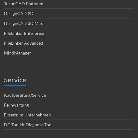
TurboCAD Platinum
DesignCAD 2D
DesignCAD 3D Max
FileLinker Enterprise
FileLinker Advanced
MindManager
Service
Kaufberatung/Service
Fernwartung
Einsatz im Unternehmen
DC Toolkit Diagnose Tool