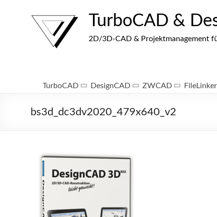
Zum
Inhalt
TurboCAD & De
springen
2D/3D-CAD & Projektmanagement für I
TurboCAD
DesignCAD
ZWCAD
FileLinker
bs3d_dc3dv2020_479x640_v2