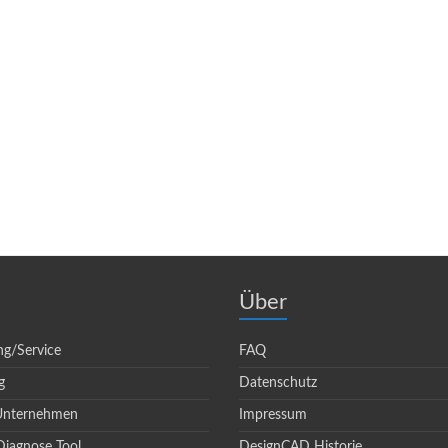
Über
ng/Service
FAQ
g
Datenschutz
 Unternehmen
Impressum
Diagnose Tool
DesignCAD Historie