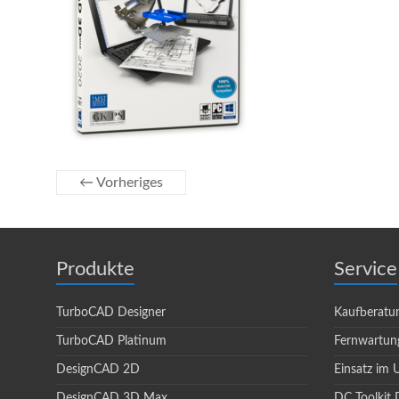
← Vorheriges
Produkte
Service
TurboCAD Designer
Kaufberatu
TurboCAD Platinum
Fernwartun
DesignCAD 2D
Einsatz im
DesignCAD 3D Max
DC Toolkit 