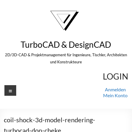
Zum
Inhalt
springen
TurboCAD & DesignCAD
2D/3D-CAD & Projektmanagement für Ingenieure, Tischler, Architekten
und Konstrukteure
LOGIN
Menü
Anmelden
Mein Konto
coil-shock-3d-model-rendering-
turbocad-don-cheke