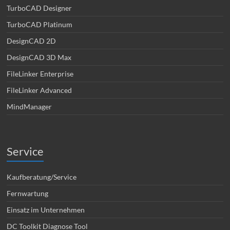
TurboCAD Designer
TurboCAD Platinum
DesignCAD 2D
DesignCAD 3D Max
FileLinker Enterprise
FileLinker Advanced
MindManager
Service
Kaufberatung/Service
Fernwartung
Einsatz im Unternehmen
DC Toolkit Diagnose Tool