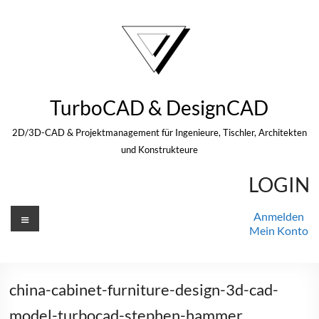
Zum
Inhalt
springen
TurboCAD & DesignCAD
2D/3D-CAD & Projektmanagement für Ingenieure, Tischler, Architekten
und Konstrukteure
LOGIN
Menü
Anmelden
Mein Konto
china-cabinet-furniture-design-3d-cad-
model-turbocad-stephen-hammer