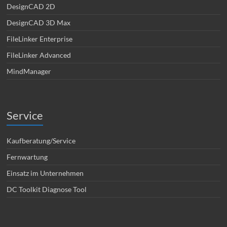
DesignCAD 2D
DesignCAD 3D Max
FileLinker Enterprise
FileLinker Advanced
MindManager
Service
Kaufberatung/Service
Fernwartung
Einsatz im Unternehmen
DC Toolkit Diagnose Tool