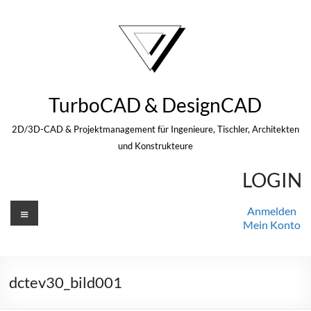
Zum
Inhalt
springen
TurboCAD & DesignCAD
2D/3D-CAD & Projektmanagement für Ingenieure, Tischler, Architekten
und Konstrukteure
LOGIN
Menü
Anmelden
Mein Konto
dctev30_bild001