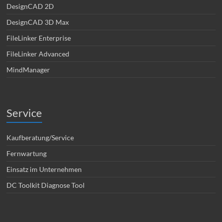
DesignCAD 2D
DesignCAD 3D Max
FileLinker Enterprise
FileLinker Advanced
MindManager
Service
Kaufberatung/Service
Fernwartung
Einsatz im Unternehmen
DC Toolkit Diagnose Tool