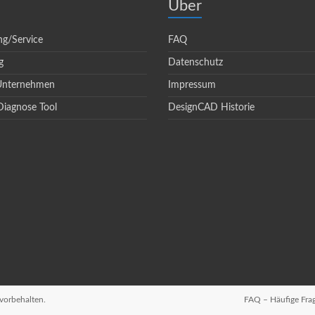
Über
ng/Service
FAQ
g
Datenschutz
 Unternehmen
Impressum
Diagnose Tool
DesignCAD Historie
vorbehalten.
FAQ – Häufige Fra