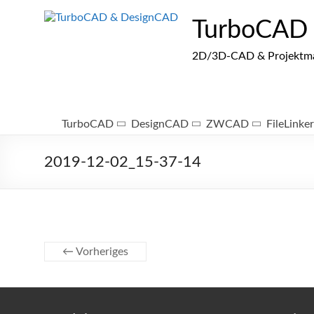
Zum
Inhalt
TurboCAD
springen
2D/3D-CAD & Projektmana
TurboCAD
DesignCAD
ZWCAD
FileLinker
2019-12-02_15-37-14
← Vorheriges