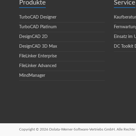
Produkte
Service
TurboCAD Designer
Kaufberatu
TurboCAD Platinum
Fernwartun
DesignCAD 2D
Einsatz im
DesignCAD 3D Max
DC Toolkit 
FileLinker Enterprise
FileLinker Advanced
MindManager
Copyright © 2026 Dolata-Werner-Software-Vertriebs GmbH. Alle Rechte 